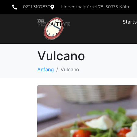
0221 3107830
Lindenthalgürtel 78, 50935 Köln
Starts
Vulcano
Anfang
Vulcano