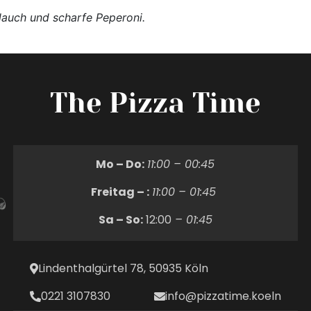
blauch und scharfe Peperoni.
The Pizza Time
Mo – Do:
11:00 – 00:45
Freitag – :
11:00 – 01:45
Sa – So:
12:00
– 01:45
Lindenthalgürtel 78, 50935 Köln
0221 3107830
info@pizzatime.koeln