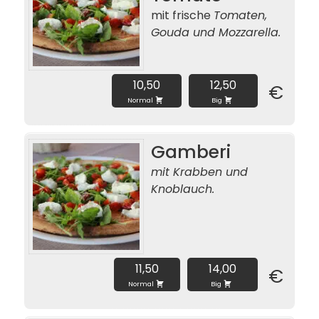
mit frische
Tomaten,
Gouda und Mozzarella.
10,50
12,50
€
Normal
Big
Gamberi
mit Krabben und
Knoblauch.
11,50
14,00
€
Normal
Big