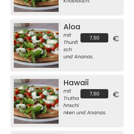
Knoblauch.
Aloa
mit
€
7,50
Thunfi
sch
und Ananas.
Hawaii
mit
€
7,50
Trutha
hnschi
nken und Ananas.