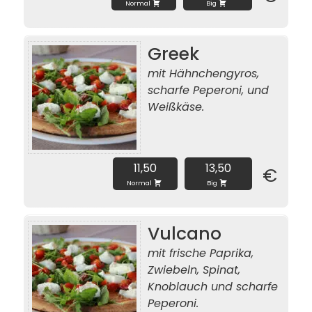
Normal
Big
Greek
mit Hähnchengyros,
scharfe Peperoni, und
Weißkäse.
11,50
13,50
€
Normal
Big
Vulcano
mit frische Paprika,
Zwiebeln, Spinat,
Knoblauch und scharfe
Peperoni.