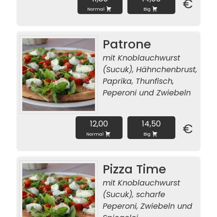
€
Normal
Big
Patrone
mit Knoblauchwurst
(Sucuk), Hähnchenbrust,
Paprika, Thunfisch,
Peperoni und Zwiebeln
12,00
14,50
€
Normal
Big
Pizza Time
mit Knoblauchwurst
(Sucuk), scharfe
Peperoni, Zwiebeln und