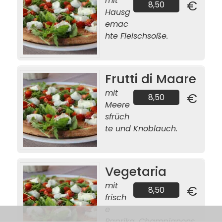
mit
€
8,50
Hausg
emac
hte Fleischsoße.
Frutti di Maare
mit
€
8,50
Meere
sfrüch
te und Knoblauch.
Vegetaria
mit
€
8,50
frisch
e
Paprika, Champignons,