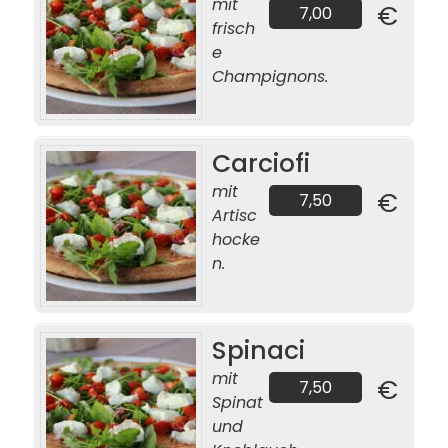
mit
€
7,00
frisch
e
Champignons.
Carciofi
mit
€
7,50
Artisc
hocke
n.
Spinaci
mit
€
7,50
Spinat
und