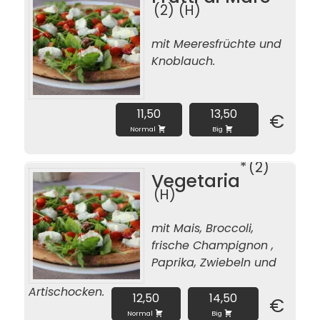
2
H
mit Meeresfrüchte und
Knoblauch.
11,50
13,50
€
Normal
Big
2
Vegetaria
H
mit Mais, Broccoli,
frische Champignon ,
Paprika, Zwiebeln und
Artischocken.
12,50
14,50
€
Normal
Big