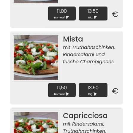
11,00
13,50
€
Normal
Big
Mista
mit
Truthahnschinken,
Rindersalami und
frische Champignons.
11,50
13,50
€
Normal
Big
Capricciosa
mit Rindersalami,
Truthahnschinken,