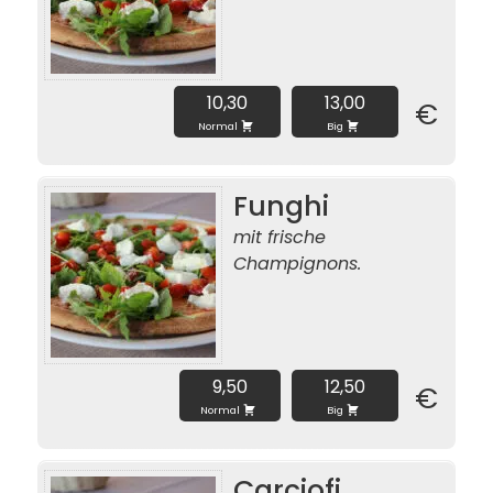
10,30
13,00
€
Normal
Big
Funghi
mit frische
Champignons.
9,50
12,50
€
Normal
Big
Carciofi