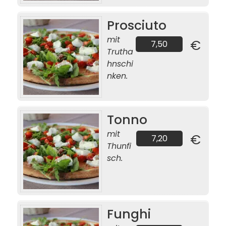
Prosciuto
mit
€
7,50
Trutha
hnschi
nken.
Tonno
mit
€
7,20
Thunfi
sch.
Funghi