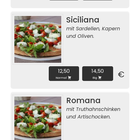
Siciliana
mit Sardellen, Kapern
und Oliven.
12,50
14,50
€
Normal
Big
Romana
mit Truthahnschinken
und Artischocken.