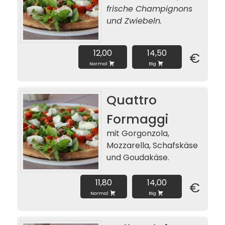
frische Champignons
und Zwiebeln.
12,00
14,50
€
Normal
Big
Quattro
Formaggi
mit Gorgonzola,
Mozzarella, Schafskäse
und Goudakäse.
11,80
14,00
€
Normal
Big