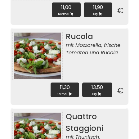
11,00
11,90
€
Normal
Big
Rucola
mit Mozzarella, frische
Tomaten und Rucola.
11,30
13,50
€
Normal
Big
Quattro
Staggioni
mit Thunfisch.