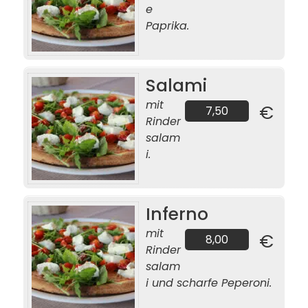
e
Paprika.
Salami
mit
€
7,50
Rinder
salam
i.
Inferno
mit
€
8,00
Rinder
salam
i und scharfe Peperoni.