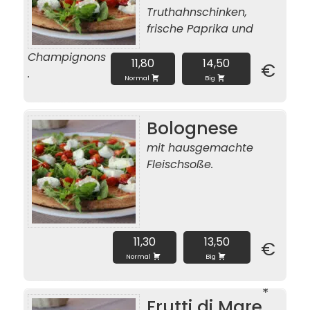
Truthahnschinken,
frische Paprika und
Champignons
11,80
14,50
€
.
Normal
Big
Bolognese
mit hausgemachte
Fleischsoße.
11,30
13,50
€
Normal
Big
Frutti di Mare