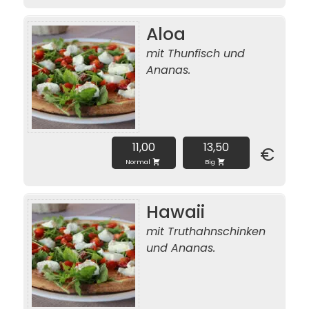
Aloa
mit Thunfisch und
Ananas.
11,00
13,50
€
Normal
Big
Hawaii
mit Truthahnschinken
und Ananas.