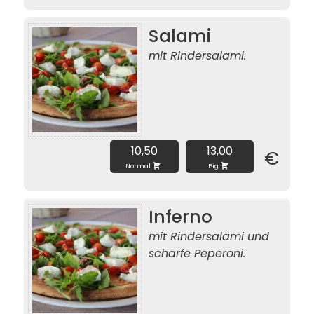
Salami
mit Rindersalami.
10,50
13,00
€
Normal
Big
Inferno
mit Rindersalami und
scharfe Peperoni.