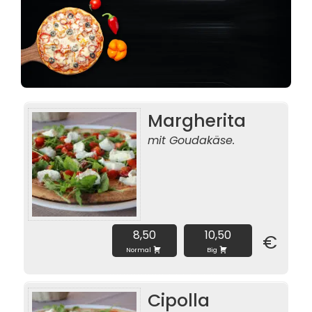
Margherita
mit Goudakäse.
8,50
10,50
€
Normal
Big
Cipolla