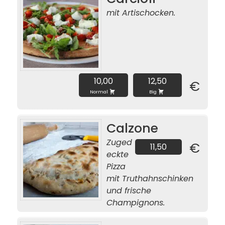
mit Artischocken.
10,00
12,50
€
Normal
Big
Calzone
Zuged
€
11,50
eckte
Pizza
mit Truthahnschinken
und frische
Champignons.