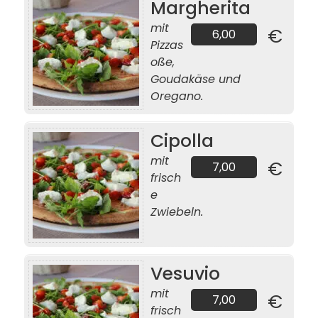
Margherita
mit
€
6,00
Pizzas
oße,
Goudakäse und
Oregano.
Cipolla
mit
€
7,00
frisch
e
Zwiebeln.
Vesuvio
mit
€
7,00
frisch