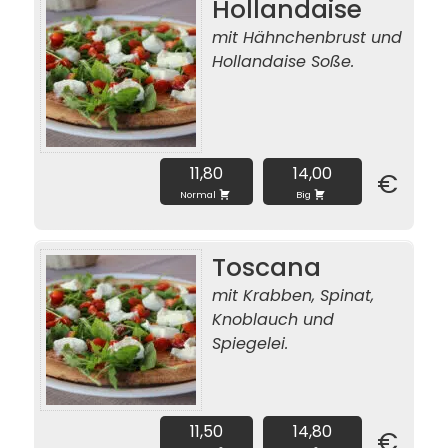
Hollandaise
mit Hähnchenbrust und
Hollandaise Soße.
11,80
14,00
€
Normal
Big
Toscana
mit Krabben, Spinat,
Knoblauch und
Spiegelei.
11,50
14,80
€