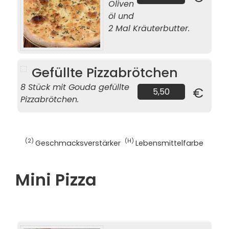
Oliven
öl und
2 Mal Kräuterbutter.
Gefüllte Pizzabrötchen
8 Stück mit Gouda gefüllte
€
5,50
Pizzabrötchen.
2
H
Geschmacksverstärker
Lebensmittelfarbe
Mini Pizza