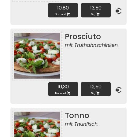
10,80
13,50
€
Normal
Big
Prosciuto
mit Truthahnschinken.
10,30
12,50
€
Normal
Big
Tonno
mit Thunfisch.