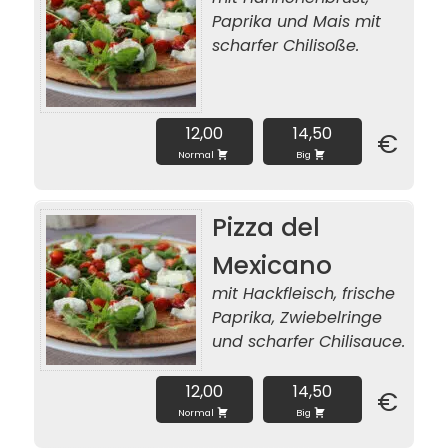
Paprika und Mais mit
scharfer Chilisoße.
12,00
14,50
€
Normal
Big
Pizza del
Mexicano
mit Hackfleisch, frische
Paprika, Zwiebelringe
und scharfer Chilisauce.
12,00
14,50
€
Normal
Big