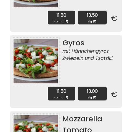
11,50
13,50
€
Normal
Big
Gyros
mit Hähnchengyros,
Zwiebeln und
Tsatsiki.
11,50
13,00
€
Normal
Big
Mozzarella
Tomato