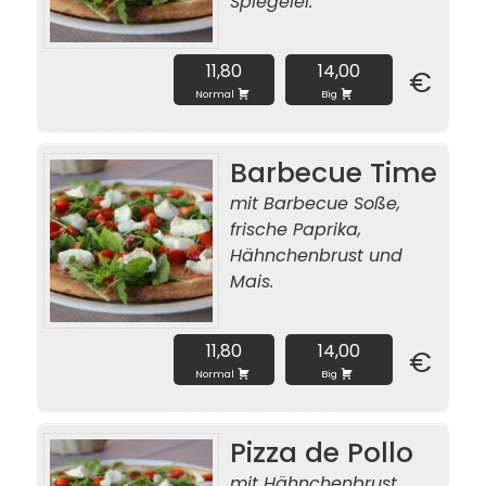
Spiegelei.
11,80
14,00
€
Normal
Big
Barbecue Time
mit Barbecue Soße,
frische Paprika,
Hähnchenbrust und
Mais.
11,80
14,00
€
Normal
Big
Pizza de Pollo
mit Hähnchenbrust,