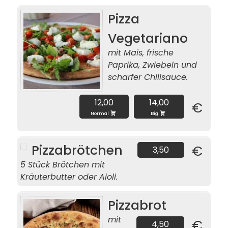
Pizza
Vegetariano
mit Mais, frische
Paprika, Zwiebeln und
scharfer Chilisauce.
12,00
14,00
€
Normal
Big
Pizzabrötchen
€
3,50
5 Stück Brötchen mit
Kräuterbutter oder Aioli.
Pizzabrot
mit
€
4,50