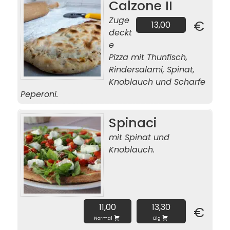
Calzone II
Zuge
€
13,00
deckt
e
Pizza mit Thunfisch,
Rindersalami, Spinat,
Knoblauch und Scharfe
Peperoni.
Spinaci
mit Spinat und
Knoblauch.
11,00
13,30
€
Normal
Big