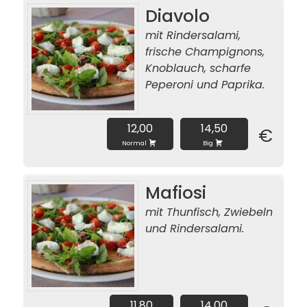
Diavolo
mit Rindersalami,
frische Champignons,
Knoblauch, scharfe
Peperoni und Paprika.
12,00
14,50
€
Normal
Big
Mafiosi
mit Thunfisch, Zwiebeln
und Rindersalami.
11,80
14,00