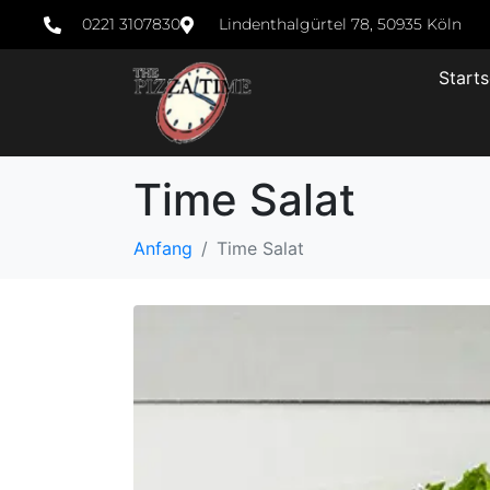
0221 3107830
Lindenthalgürtel 78, 50935 Köln
Starts
Time Salat
Anfang
Time Salat