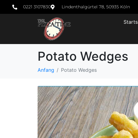
0221 3107830
Lindenthalgürtel 78, 50935 Köln
Starts
Potato Wedges
Anfang
Potato Wedges