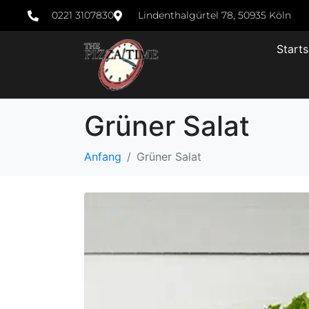
0221 3107830
Lindenthalgürtel 78, 50935 Köln
Starts
Grüner Salat
Anfang
Grüner Salat